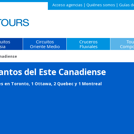
Acceso agencias
|
Quiénes somos
|
Guías d
cuitos
Circuitos
Cruceros
Tou
sia
Oriente Medio
Fluviales
Compo
anadiense
antos del Este Canadiense
s en Toronto, 1 Ottawa, 2 Quebec y 1 Montreal