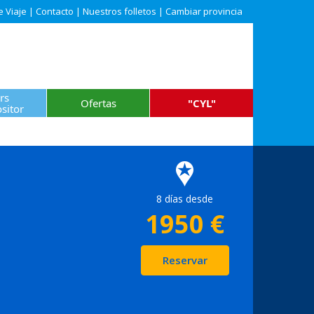
e Viaje
|
Contacto
|
Nuestros folletos
|
Cambiar provincia
rs
Ofertas
"CYL"
sitor
8 días desde
1950
€
Reservar