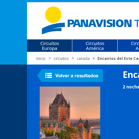
Circuitos
Circuitos
Cir
Europa
América
A
Inicio
circuitos
canada
Encantos del Este C
Enc
2 noche