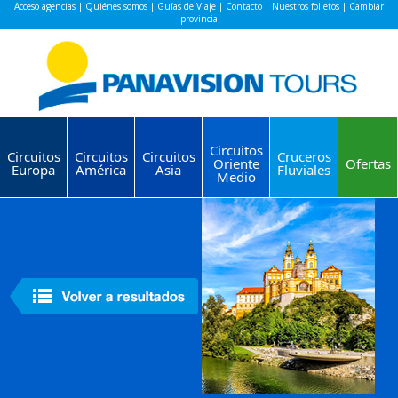
Acceso agencias
|
Quiénes somos
|
Guías de Viaje
|
Contacto
|
Nuestros folletos
|
Cambiar
provincia
Circuitos
Circuitos
Circuitos
Circuitos
Cruceros
Oriente
Ofertas
Europa
América
Asia
Fluviales
Medio