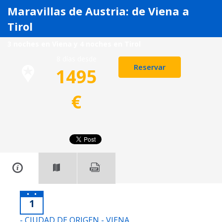
Maravillas de Austria: de Viena a
Tirol
3 noches en Viena y 4 noches en Tirol
8 días desde
Reservar
1495
€
1
- CIUDAD DE ORIGEN - VIENA