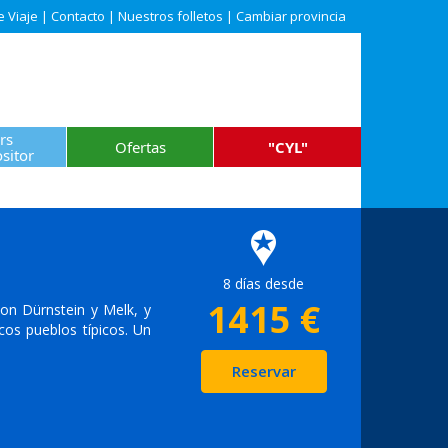
e Viaje
|
Contacto
|
Nuestros folletos
|
Cambiar provincia
rs
Ofertas
"CYL"
sitor
8 días desde
1415
€
con Dürnstein y Melk, y
cos pueblos típicos. Un
Reservar