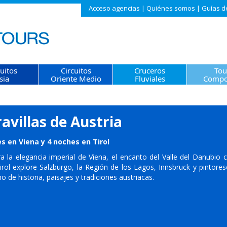
Acceso agencias
|
Quiénes somos
|
Guías d
cuitos
Circuitos
Cruceros
Tou
sia
Oriente Medio
Fluviales
Compo
avillas de Austria
s en Viena y 4 noches en Tirol
a la elegancia imperial de Viena, el encanto del Valle del Danubio 
rol explore Salzburgo, la Región de los Lagos, Innsbruck y pintores
eno de historia, paisajes y tradiciones austriacas.