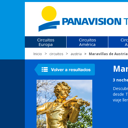
Circuitos
Circuitos
Cir
Europa
América
A
Inicio
circuitos
austria
Maravillas de Austria
Mar
3 noche
Descubr
desde Ti
viaje ll