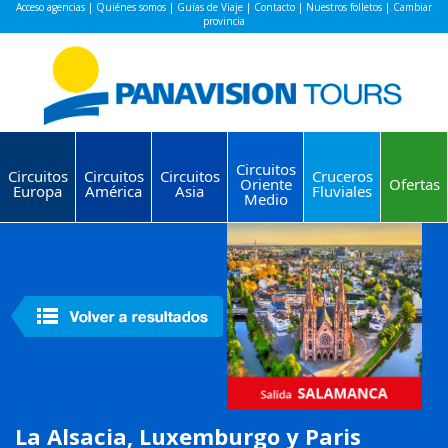
Acceso agencias
|
Quiénes somos
|
Guías de Viaje
|
Contacto
|
Nuestros folletos
|
Cambiar
provincia
Circuitos
Circuitos
Circuitos
Circuitos
Cruceros
Oriente
Ofertas
Europa
América
Asia
Fluviales
Medio
La Alsacia, Luxemburgo y Paris