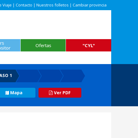
e Viaje
|
Contacto
|
Nuestros folletos
|
Cambiar provincia
rs
Ofertas
"CYL"
sitor
ASO 1
Mapa
Ver PDF