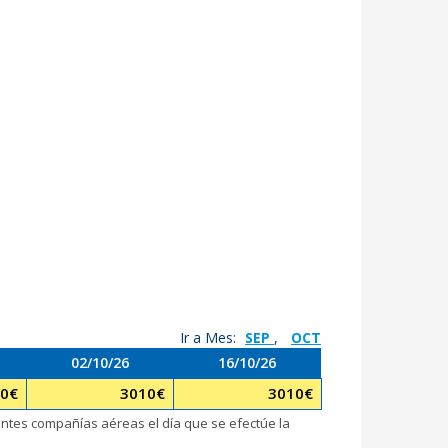
Ir a Mes:
SEP
,
OCT
02/10/26
16/10/26
0
€
3010
€
3010
€
rentes compañías aéreas el día que se efectúe la