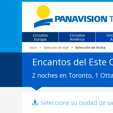
Circuitos
Circuitos
Cir
Europa
América
A
Inicio
Selección de viaje
Selección de fecha
Encantos del Este
2 noches en Toronto, 1 Ott
Seleccione su ciudad de sal