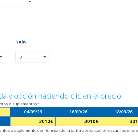
Indiv.
0
da y opción haciendo clic en el precio
entos o suplementos*
04/09/26
16/09/26
18/09/26
3010
€
3010
€
301
uentos o suplementos en función de la tarifa aérea que ofrezcan las dife