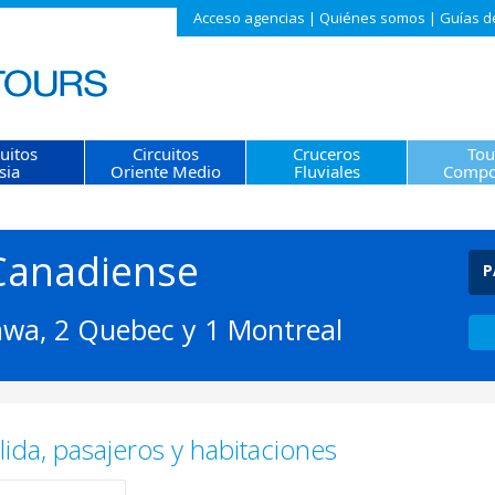
Acceso agencias
|
Quiénes somos
|
Guías d
cuitos
Circuitos
Cruceros
Tou
sia
Oriente Medio
Fluviales
Compo
 Canadiense
P
awa, 2 Quebec y 1 Montreal
ida, pasajeros y habitaciones