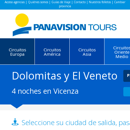
Acceso agencias
|
Quiénes somos
|
Guías de Viaje
|
Contacto
|
Nuestros folletos
|
Cambiar
provincia
Circuito
Circuitos
Circuitos
Circuitos
Oriente
Europa
América
Asia
Medio
Dolomitas y El Veneto
P
4 noches en Vicenza
Seleccione su ciudad de salida, pas