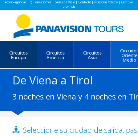
Acceso agencias
|
Quiénes somos
|
Guías de Viaje
|
Contacto
|
Nuestros folletos
|
Cambiar
provincia
Circuito
Circuitos
Circuitos
Circuitos
Oriente
Europa
América
Asia
Medio
De Viena a Tirol
3 noches en Viena y 4 noches en Tir
Seleccione su ciudad de salida, pas