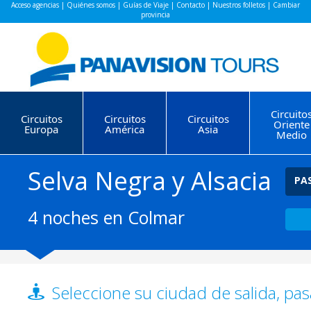
Acceso agencias
|
Quiénes somos
|
Guías de Viaje
|
Contacto
|
Nuestros folletos
|
Cambiar
provincia
Circuito
Circuitos
Circuitos
Circuitos
Oriente
Europa
América
Asia
Medio
Selva Negra y Alsacia
PA
4 noches en Colmar
Seleccione su ciudad de salida, pas