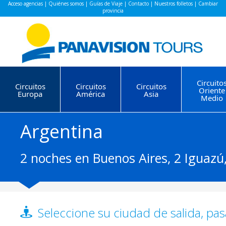
Acceso agencias
|
Quiénes somos
|
Guías de Viaje
|
Contacto
|
Nuestros folletos
|
Cambiar
provincia
Circuito
Circuitos
Circuitos
Circuitos
Oriente
Europa
América
Asia
Medio
Argentina
2 noches en Buenos Aires, 2 Iguazú,
Seleccione su ciudad de salida, pas