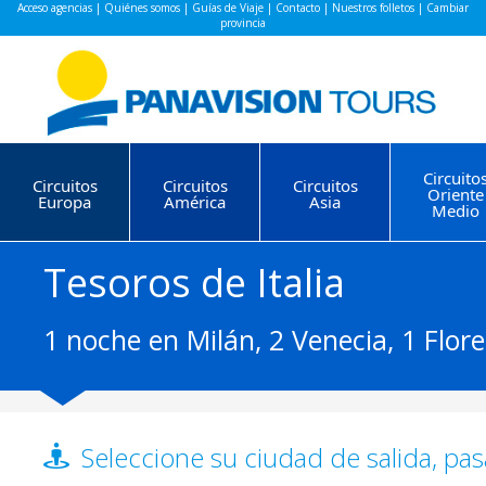
Acceso agencias
|
Quiénes somos
|
Guías de Viaje
|
Contacto
|
Nuestros folletos
|
Cambiar
provincia
Circuito
Circuitos
Circuitos
Circuitos
Oriente
Europa
América
Asia
Medio
Tesoros de Italia
1 noche en Milán, 2 Venecia, 1 Flor
Seleccione su ciudad de salida, pas