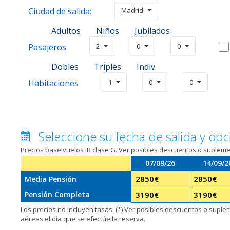
Ciudad de salida:
Madrid
Adultos
Niños
Jubilados
Pasajeros
2
0
0
Dobles
Triples
Indiv.
Habitaciones
1
0
0
Seleccione su fecha de salida y opc
Precios base vuelos IB clase G. Ver posibles descuentos o suplem
07/09/26
14/09/2
2850
€
2850
€
Media Pensión
Pensión Completa
3190
€
3190
€
Los precios no incluyen tasas. (*) Ver posibles descuentos o supl
aéreas el día que se efectúe la reserva.