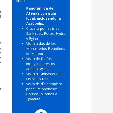
Visitas:
Panorámica de
o
Atenas con guía
l
local, incluyendo la
Acrópolis.
Crucero por las islas
Sarónicas: Poros, Hydra
y Egina.
e
Visita a dos de los
,
Monasterios Bizantinos
e
de Meteora.
e
Visita de Delfos
y
incluyendo restos
arqueológicos.
Visita al Monasterio de
Osios Loukas.
Visita de día completo
e
por el Peloponeso:
Corinto, Micenas y
Epidauro.