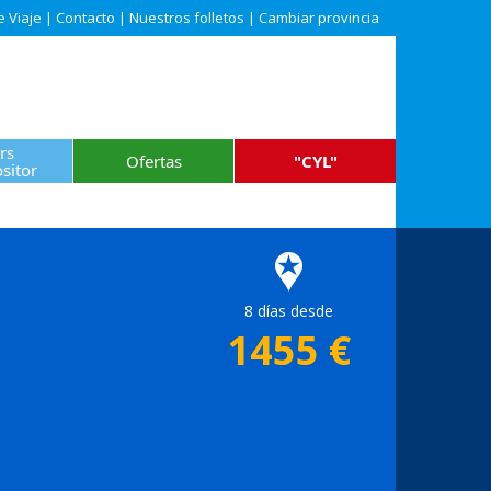
e Viaje
|
Contacto
|
Nuestros folletos
|
Cambiar provincia
rs
Ofertas
"CYL"
sitor
8 días desde
1455
€