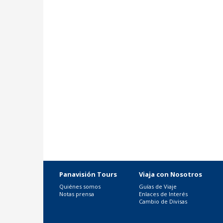
Panavisión Tours
Viaja con Nosotros
Quiénes somos
Guías de Viaje
Notas prensa
Enlaces de Interés
Cambio de Divisas