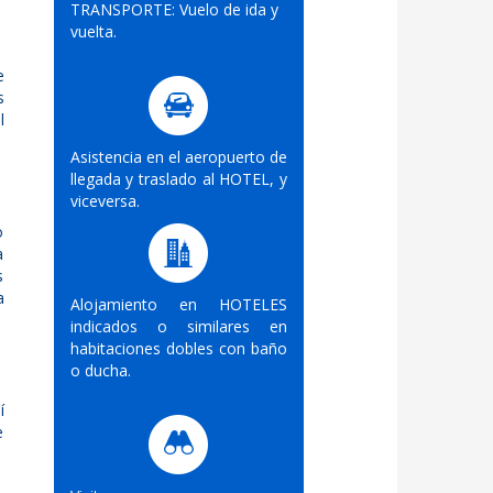
TRANSPORTE: Vuelo de ida y
vuelta.
e
s
l
Asistencia en el aeropuerto de
llegada y traslado al HOTEL, y
viceversa.
o
a
s
a
Alojamiento en HOTELES
indicados o similares en
habitaciones dobles con baño
o ducha.
í
e