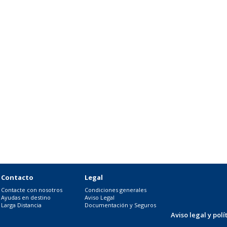
Contacto
Legal
Contacte con nosotros
Condiciones generales
Ayudas en destino
Aviso Legal
Larga Distancia
Documentación y Seguros
Aviso legal y pol