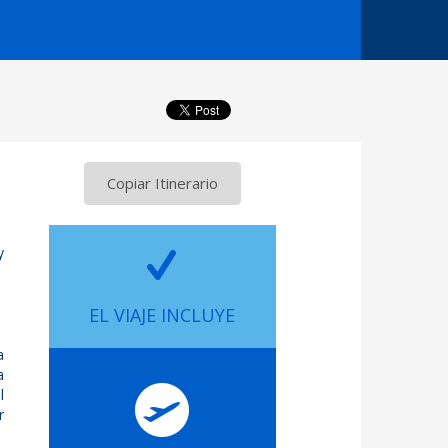
Copiar Itinerario
y
EL VIAJE INCLUYE
a
a
l
r