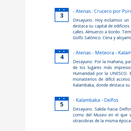
- Atenas : Crucero por Por
3
Desayuno. Hoy incluimos un p
destaca su capital de edificio
calles. Almuerzo a bordo. Term
Golfo Salónico. Cena y alojami
- Atenas - Meteora - Kala
4
Desayuno. Por la mañana, pas
de los lugares más impresio
Humanidad por la UNESCO. E
monasterios de difícil acces
Kalambaka, donde destaca su ca
- Kalambaka - Delfos
5
Desayuno. Salida hacia Delfos
como del Museo en el que ve
otrasobras de la misma época.