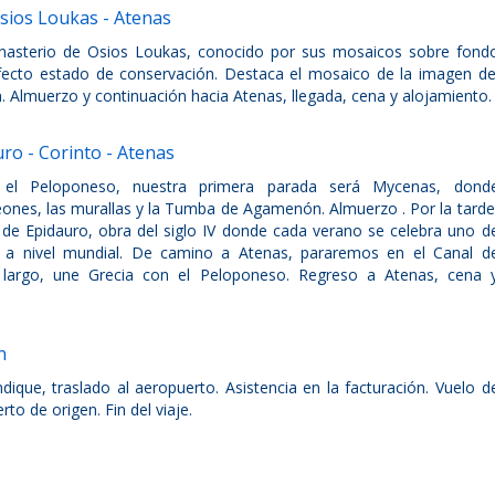
Osios Loukas - Atenas
onasterio de Osios Loukas, conocido por sus mosaicos sobre fond
ecto estado de conservación. Destaca el mosaico de la imagen de
on. Almuerzo y continuación hacia Atenas, llegada, cena y alojamiento.
uro - Corinto - Atenas
 el Peloponeso, nuestra primera parada será Mycenas, dond
Leones, las murallas y la Tumba de Agamenón. Almuerzo . Por la tarde
 de Epidauro, obra del siglo IV donde cada verano se celebra uno d
s a nivel mundial. De camino a Atenas, pararemos en el Canal d
 largo, une Grecia con el Peloponeso. Regreso a Atenas, cena 
n
dique, traslado al aeropuerto. Asistencia en la facturación. Vuelo d
to de origen. Fin del viaje.