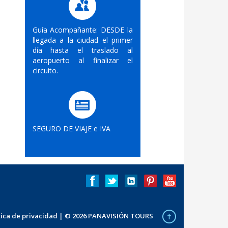
Guía Acompañante: DESDE la
llegada a la ciudad el primer
día hasta el traslado al
aeropuerto al finalizar el
circuito.
SEGURO DE VIAJE e IVA
ítica de privacidad
| © 2026 PANAVISIÓN TOURS