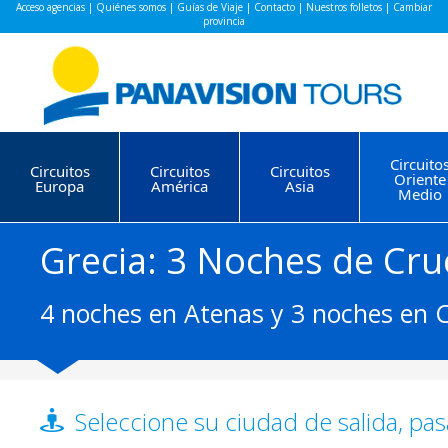
Acceso agencias
|
Quiénes somos
|
Guías de Viaje
|
Contacto
|
Nuestros folletos
|
Cambiar
provincia
Circuito
Circuitos
Circuitos
Circuitos
Oriente
Europa
América
Asia
Medio
Grecia: 3 Noches de Cru
4 noches en Atenas y 3 noches en 
Seleccione su ciudad de salida, pas