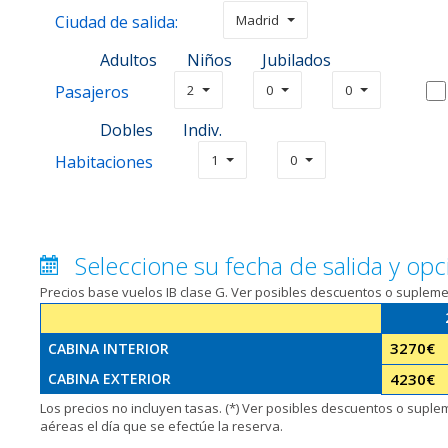
Ciudad de salida:
Madrid
Adultos
Niños
Jubilados
Pasajeros
2
0
0
Dobles
Indiv.
Habitaciones
1
0
Seleccione su fecha de salida y opc
Precios base vuelos IB clase G. Ver posibles descuentos o suplem
3270
€
CABINA INTERIOR
CABINA EXTERIOR
4230
€
Los precios no incluyen tasas. (*) Ver posibles descuentos o supl
aéreas el día que se efectúe la reserva.